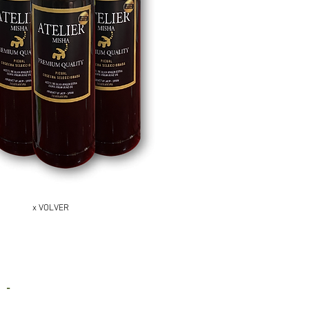
x VOLVER
 -